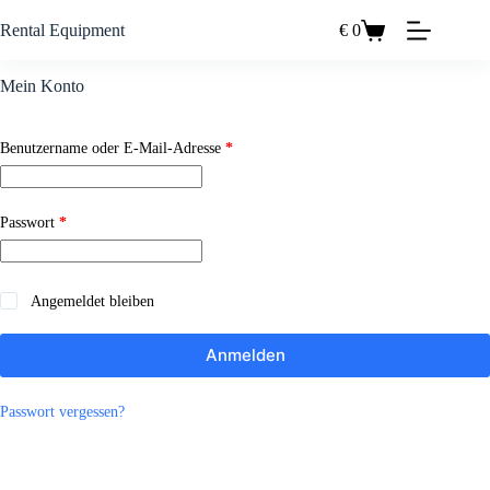
Zum
Inhalt
Rental Equipment
€
0
Einkaufswagen
springen
Mein Konto
Erforderlich
Benutzername oder E-Mail-Adresse
*
Erforderlich
Passwort
*
A
Angemeldet bleiben
l
t
Anmelden
e
r
n
Passwort vergessen?
a
t
i
v