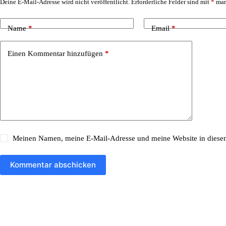
Deine E-Mail-Adresse wird nicht veröffentlicht.
Erforderliche Felder sind mit
*
mar
A
l
t
Name
*
Email
*
e
r
n
Einen Kommentar hinzufügen
*
a
t
i
v
e
:
Meinen Namen, meine E-Mail-Adresse und meine Website in diesem
Kommentar abschicken